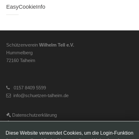
EasyCookieInfo
Schützenverein
Wilhelm Tell e.V.
Hummelberg
72160 Talheim
0157 8409 5599
info@schuetzen-talheim.de
Datenschutzerklärung
Impressum
Satzung
Diese Website verwendet Cookies, um die Login-Funktion