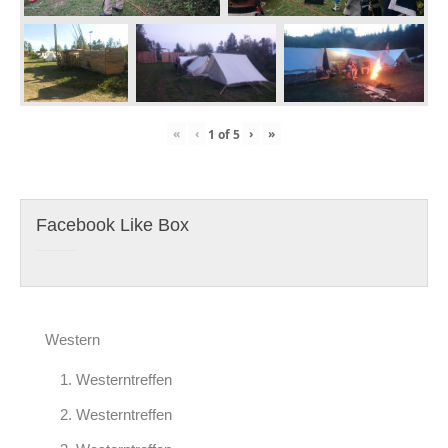
«
‹
›
»
1
of
5
Facebook Like Box
Western
1. Westerntreffen
2. Westerntreffen