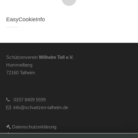
EasyCookieInfo
Schützenverein
Wilhelm Tell e.V.
Hummelberg
72160 Talheim
0157 8409 5599
info@schuetzen-talheim.de
Datenschutzerklärung
Impressum