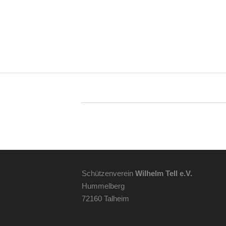
Schützenverein
Wilhelm Tell e.V.
Hummelberg
72160 Talheim