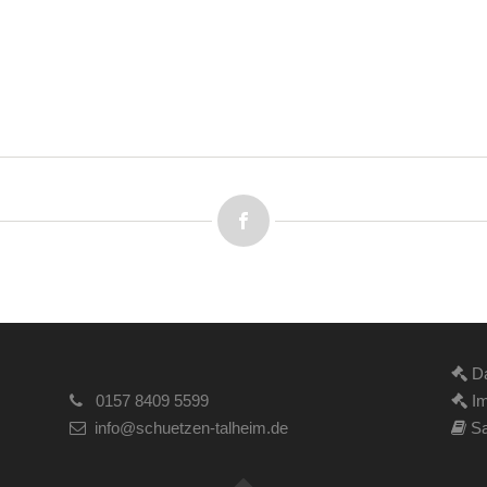
Da
0157 8409 5599
Im
info@schuetzen-talheim.de
Sa